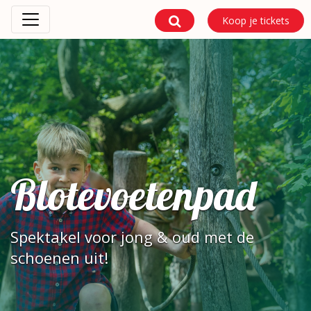
Koop je tickets
Blotevoetenpad
Spektakel voor jong & oud met de
schoenen uit!