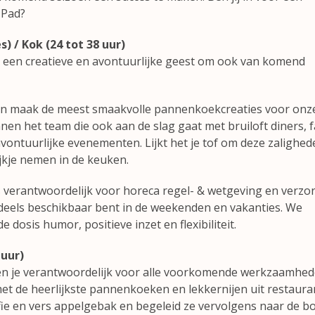
 Pad?
) / Kok (24 tot 38 uur)
 een creatieve en avontuurlijke geest om ook van komend
t en maak de meest smaakvolle pannenkoekcreaties voor onz
nen het team die ook aan de slag gaat met bruiloft diners, f
avontuurlijke evenementen. Lijkt het je tof om deze zalighed
jkje nemen in de keuken.
 verantwoordelijk voor horeca regel- & wetgeving en verzo
ndeels beschikbaar bent in de weekenden en vakanties. We
dosis humor, positieve inzet en flexibiliteit.
uur)
en je verantwoordelijk voor alle voorkomende werkzaamhe
met de heerlijkste pannenkoeken en lekkernijen uit restaura
ie en vers appelgebak en begeleid ze vervolgens naar de b