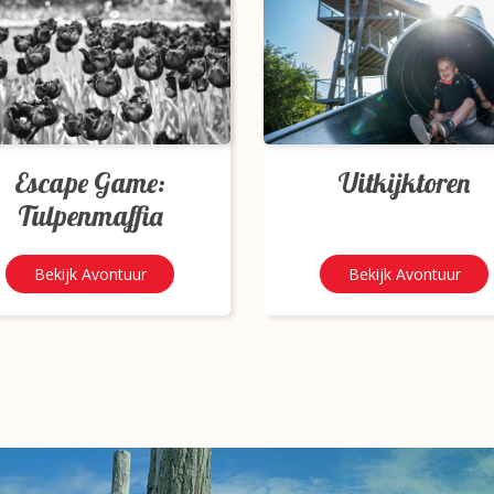
Escape Game:
Uitkijktoren
Tulpenmaffia
Bekijk Avontuur
Bekijk Avontuur