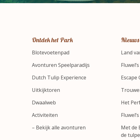
Ontdek het Park
Nieuws
Blotevoetenpad
Land va
Avonturen Speelparadijs
Fluwel’
Dutch Tulip Experience
Escape 
Uitkijktoren
Trouwen
Dwaalweb
Het Perf
Activiteiten
Fluwel’s
– Bekijk alle avonturen
Met de 
de tulp