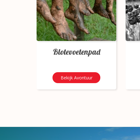
Blotevoetenpad
Bekijk Avontuur