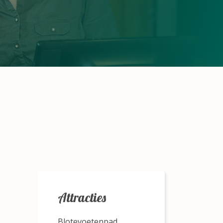
Attracties
Blotevoetenpad