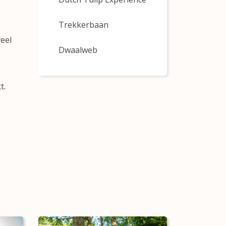
Trekkerbaan
veel
Dwaalweb
t.