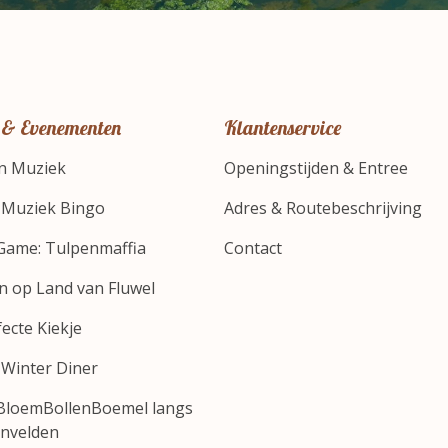
 & Evenementen
Klantenservice
n Muziek
Openingstijden & Entree
s Muziek Bingo
Adres & Routebeschrijving
Game: Tulpenmaffia
Contact
 op Land van Fluwel
ecte Kiekje
 Winter Diner
BloemBollenBoemel langs
envelden