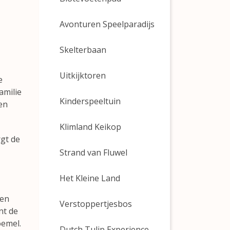
Avonturen Speelparadijs
Skelterbaan
Uitkijktoren
e
amilie
Kinderspeeltuin
en
Klimland Keikop
rgt de
Strand van Fluwel
Het Kleine Land
den
Verstoppertjesbos
nt de
oemel.
Dutch Tulip Experience