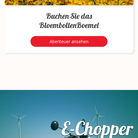
Buchen Sie das
BloembollenBoemel
Abenteuer ansehen
E-Chopper