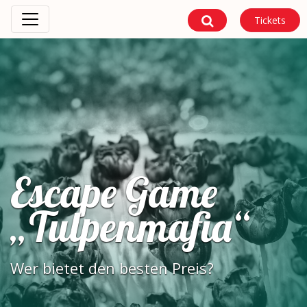
Tickets
Escape Game
„Tulpenmafia“
Wer bietet den besten Preis?