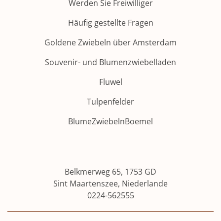
Werden Sie Freiwilliger
Häufig gestellte Fragen
Goldene Zwiebeln über Amsterdam
Souvenir- und Blumenzwiebelladen
Fluwel
Tulpenfelder
BlumeZwiebelnBoemel
Belkmerweg 65, 1753 GD
Sint Maartenszee, Niederlande
Jetzt abstimmen! :)
0224-562555
Wir haben die Chance, die beste
Veranstaltung der Noord-Holland 2027 zu