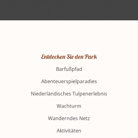
Entdecken Sie den Park
Melden Sie sich
Barfußpfad
für den
Abenteuerspielparadies
Newsletter an
Niederländisches Tulpenerlebnis
Wachturm
Und erhalten Sie Neuigkeiten rund um
Wanderndes Netz
den Park, Events, Musik & Theater
Aktivitäten
(max. 8x pro Jahr)