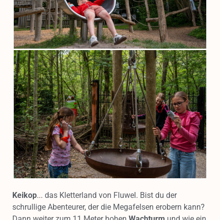
Keikop
... das Kletterland von Fluwel. Bist du der
schrullige Abenteurer, der die Megafelsen erobern kann?
Dann weiter zum 11 Meter hohen
Wachturm
und wie ein